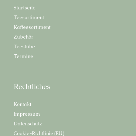
Start­sei­te
Tee­sor­ti­ment
Kaf­fee­sor­ti­ment
Zube­hör
Tee­stu­be
Ter­mi­ne
Recht­li­ches
Kon­takt
Impres­sum
Daten­schutz
Coo­kie-Richt­li­nie (EU)