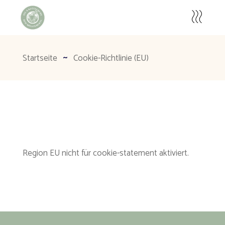
Startseite
Coo­kie-Richt­li­nie (EU)
Regi­on EU nicht für coo­kie-state­ment aktiviert.