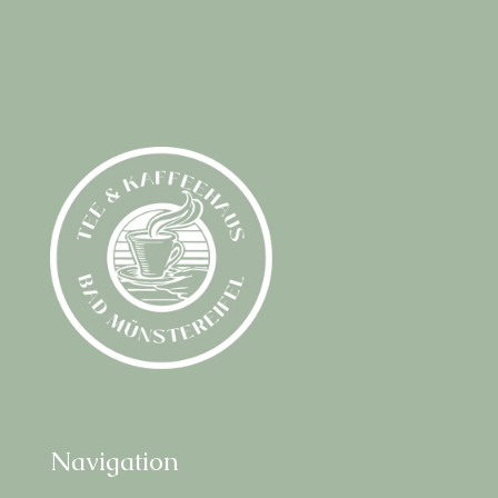
Navi­ga­ti­on