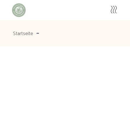
Startseite
No posts were found for provided query
parameters.