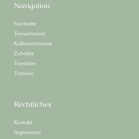
Navi­ga­ti­on
Start­sei­te
Tee­sor­ti­ment
Kaf­fee­sor­ti­ment
Zube­hör
Tee­stu­be
Ter­mi­ne
Recht­li­ches
Kon­takt
Impres­sum