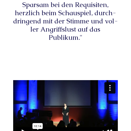
Spar­sam bei den Requi­si­ten,
herz­lich beim Schau­spiel, durch­
drin­gend mit der Stim­me und vol­
ler Angriffs­lust auf das
Publikum."