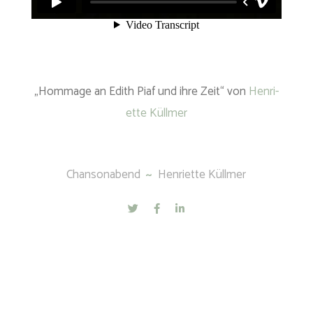
„Hom­mage an Edith Piaf und ihre Zeit“ von
Hen­ri­
et­te Küllmer
Chansonabend
Henriette Küllmer