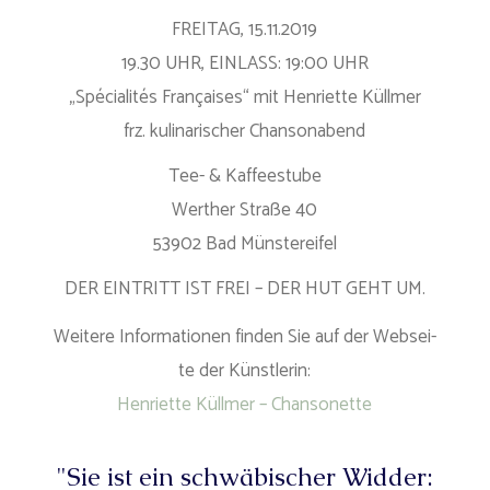
FREITAG, 15.11.2019
19.30 UHR, EINLASS: 19:00 UHR
„Spé­cia­li­tés Fran­çai­ses“ mit Hen­ri­et­te Küllmer
frz. kuli­na­ri­scher Chansonabend
Tee- & Kaffeestube
Wert­her Stra­ße 40
53902 Bad Münstereifel
DER EINTRITT IST FREI – DER HUT GEHT UM.
Wei­te­re Infor­ma­tio­nen fin­den Sie auf der Web­sei­
te der Künstlerin:
Hen­ri­et­te Küll­mer – Chansonette
"Sie ist ein schwä­bi­scher Wid­der: