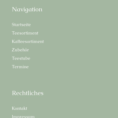
Navi­ga­ti­on
Start­sei­te
Tee­sor­ti­ment
Kaf­fee­sor­ti­ment
Zube­hör
Tee­stu­be
Ter­mi­ne
Recht­li­ches
Kon­takt
Impres­sum