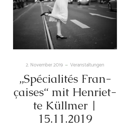
2. November 2019
Veranstaltungen
„Spé­cia­li­tés Fran­
çai­ses“ mit Hen­ri­et­
te Küll­mer |
15.11.2019