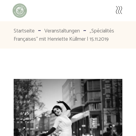
Startseite
Veranstaltungen
„Spé­cia­li­tés
Fran­çai­ses“ mit Hen­ri­et­te Küll­mer | 15.11.2019