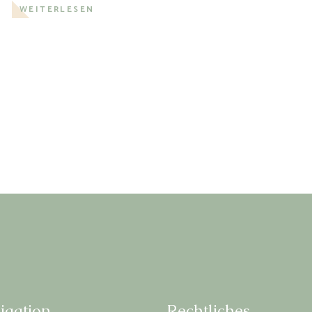
WEITERLESEN
­ga­ti­on
Recht­li­ches