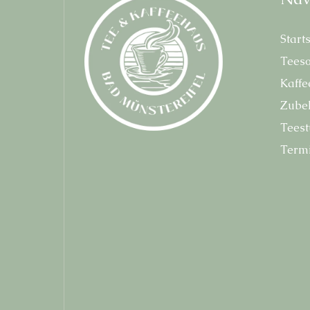
Start­s
Tee­so
Kaf­fe
Zube­
Tee­st
Ter­mi