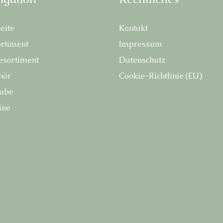
ei­te
Kon­takt
r­ti­ment
Impres­sum
e­sor­ti­ment
Daten­schutz
hör
Coo­kie-Richt­li­nie (EU)
u­be
­ne