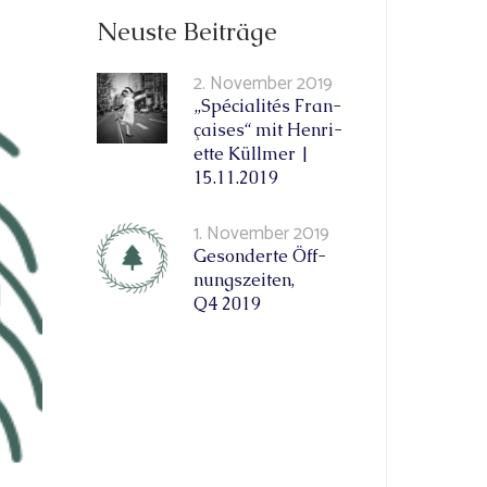
Neuste Beiträge
2. November 2019
„Spé­cia­li­tés Fran­
çai­ses“ mit Hen­ri­
et­te Küll­mer |
15.11.2019
1. November 2019
Geson­der­te Öff­
nungs­zei­ten,
Q4 2019