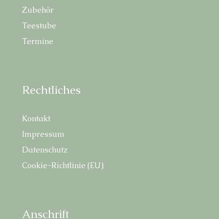
Zube­hör
Tee­stu­be
Ter­mi­ne
Recht­li­ches
Kon­takt
Impres­sum
Daten­schutz
Coo­kie-Richt­li­nie (EU)
Anschrift