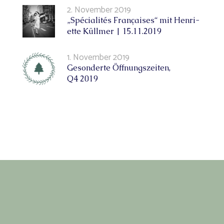
2. November 2019
„Spé­cia­li­tés Fran­çai­ses“ mit Hen­ri­
et­te Küll­mer | 15.11.2019
1. November 2019
Geson­der­te Öff­nungs­zei­ten,
Q4 2019