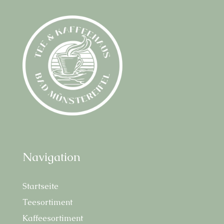
Navi­ga­ti­on
Start­sei­te
Tee­sor­ti­ment
Kaf­fee­sor­ti­ment